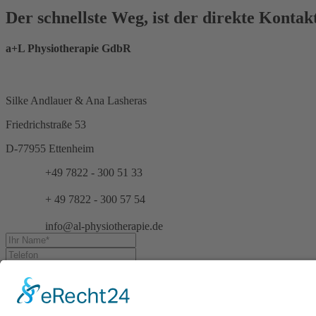
Der schnellste Weg, ist der direkte Kontakt
a+L Physiotherapie GdbR
Silke Andlauer & Ana Lasheras
Friedrichstraße 53
D-77955 Ettenheim
+49 7822 - 300 51 33
+ 49 7822 - 300 57 54
info@al-physiotherapie.de