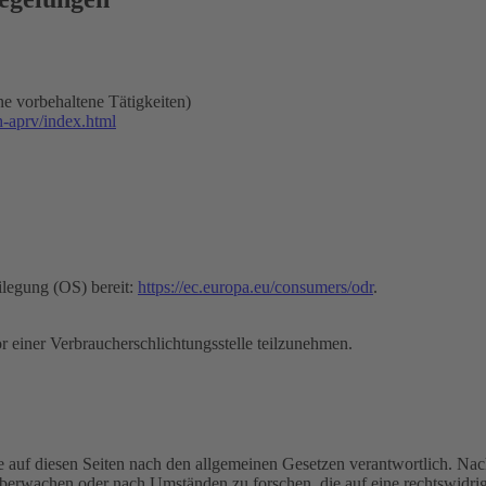
ne vorbehaltene Tätigkeiten)
h-aprv/index.html
ilegung (OS) bereit:
https://ec.europa.eu/consumers/odr
.
vor einer Verbraucherschlichtungsstelle teilzunehmen.
 auf diesen Seiten nach den allgemeinen Gesetzen verantwortlich. Nac
 überwachen oder nach Umständen zu forschen, die auf eine rechtswidrig