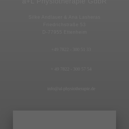
a+L Physiotherapie GdbR
Silke Andlauer & Ana Lasheras
Friedrichstraße 53
D-77955 Ettenheim
+49 7822 - 300 51 33
+ 49 7822 - 300 57 54
info@al-physiotherapie.de